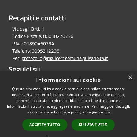
Recapiti e contatti
Via degli Orti, 1
Codice Fiscale:
80010270736
P.Iva:
01890460734
Telefono:
0995312206
Pec:
protocollo@mailcert.comune.pulsano.ta.it
Seguici su
×
Informazioni sui cookie
Facebook
Questo sito web utilizza cookie tecnici e assimilati strettamente
necessari al corretto funzionamento e alla navigazione del sito,
nonché un cookie tecnico analitico al solo fine di elaborare
informazioni statistiche, aggregate e anonime. Per maggiori dettagli,
RSS
Copyright © 2026 • Comune di
può consultare la cookie policy al seguente
link
Accessibilità
Pulsano • Powered by
Privacy
Municipium
Accesso
•
RIFIUTA TUTTO
ACCETTA TUTTO
Cookie
redazione